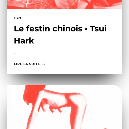
FILM
Le festin chinois • Tsui
Hark
•
LE
LIRE LA SUITE
FESTIN
CHINOIS
•
TSUI
HARK