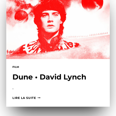
FILM
Dune • David Lynch
•
DUNE
LIRE LA SUITE
•
DAVID
LYNCH