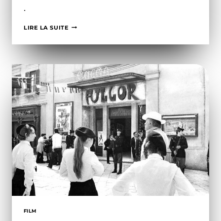
•
LUNA
LIRE LA SUITE
PARK
DUTCH
TRIP
:
RÉTROSPECTIVE
GERARD
HOLTHUIS
FILM