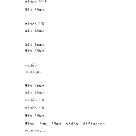
vidéo Hi8
film 35mm
vidéo HD
film 16mm
film 16mm
film 35mm
vidéo
musique
film 16mm
film 16mm
vidéo HD
vidéo HD
film 35mm
films 16mm, 35mm, vidéo, diffusion
sonore, …