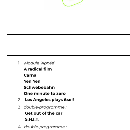
1
Module ‘Apnée’
A radical film
Carna
Yen Yen
Schwebebahn
One minute to zero
2
Los Angeles plays itself
3
double-programme :
Get out of the car
S.H.I.T.
4
double-programme :