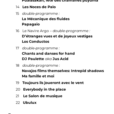
Pualasakan, fête des chamanes puyuma
14
Les Noces de Palo
15
double-programme :
La Mécanique des fluides
Papagaio
16
Le Navire Argo –
double-programme :
D’étranges vues et de joyeux vestiges
Los Conductos
17
double-programme :
Chants and danses for hand
DJ Paulette
aka
Jus Acid
18
double-programme :
Navajos films themselves: Intrepid shadows
Ma famille et moi
19
Toujours ils joueront avec le vent
20
Everybody in the place
21
Le Salon de musique
22
Ubulux