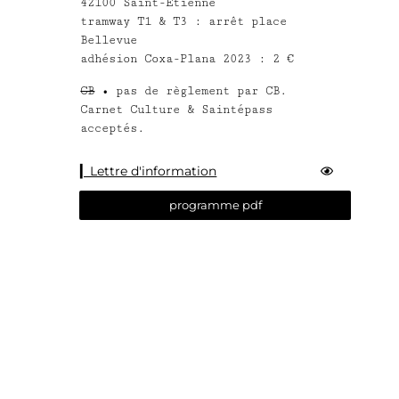
42100 Saint-Étienne
tramway T1 & T3 : arrêt place
Bellevue
adhésion Coxa-Plana 2023 : 2 €
CB
• pas de règlement par CB.
Carnet Culture & Saintépass
acceptés.
▎Lettre d'information
programme pdf