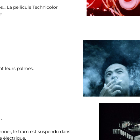
és… La pellicule Technicolor
e.
.
nt leurs palmes.
c.
enne), le tram est suspendu dans
e électrique.