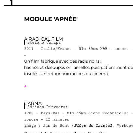
1
MODULE 'APNÉE'
1
A RADICAL FILM
▎Stefano Canapa
2017 – Italie/France – film 35mm N&B – sonore 
–
Un film fabriqué avec des radis noirs :
hachés et découpés en lamelles puis patiemment dé
insolés. Un retour aux racines du cinéma.
+
1
CARNA
▎Adriaan Ditvoorst
1969 – Pays-Bas – film 35mm Scope Technicolor 
sonore – 12 minutes
image : Jan de Bont (
Piège de Cristal
, Verhoe
–