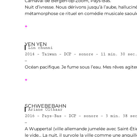
Carnaval de Bergen-op-Zoom, Pays-Bas.
Nuit d’ivresse. Nous dérivons jusqu’à l’aube, hallucin
métamorphose ce rituel en comédie musicale saoul
+
1
YEN YEN
▎Lin chunni
2014 – Taïwan – DCP – sonore – 11 min. 30 sec
–
Océan pacifique. Je fume sous l’eau. Mes rêves agite
+
1
SCHWEBEBAHN
▎Ariane Olthaar
2016 – Pays-Bas – DCP – sonore – 3 min. 38 se
–
A Wuppertal (ville allemande jumelée avec Saint-Éti
le vide… La nuit, il survole la ville comme une anguill