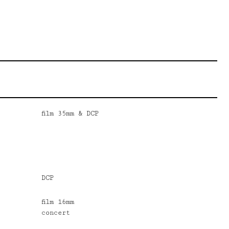
film 35mm & DCP
DCP
film 16mm
concert