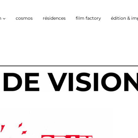
n
cosmos
résidences
film factory
édition & im