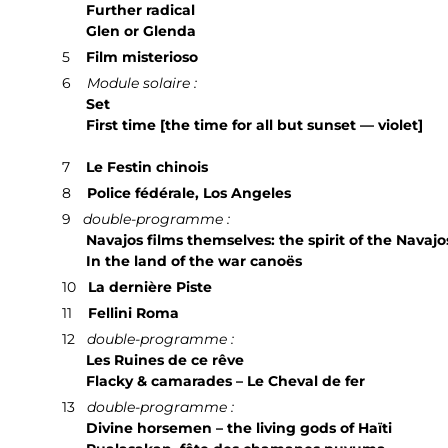
Further radical
Glen or Glenda
5
Film misterioso
6
Module solaire :
Set
First time [the time for all but sunset — violet]
7
Le Festin chinois
8
Police fédérale, Los Angeles
9
double-programme :
Navajos films themselves: the spirit of the Navajo
In the land of the war canoës
10
La dernière Piste
11
Fellini Roma
12
double-programme :
Les Ruines de ce rêve
Flacky & camarades – Le Cheval de fer
13
double-programme :
Divine horsemen – the living gods of Haïti