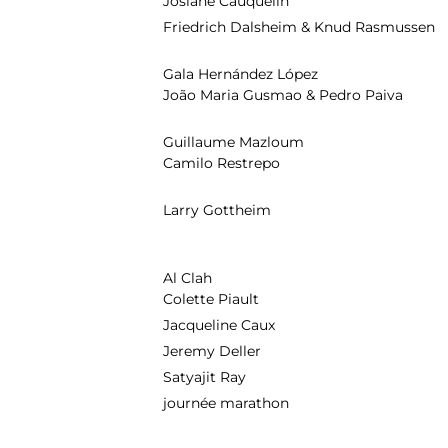
Josiane Cauquelin
Friedrich Dalsheim & Knud Rasmussen
Gala Hernández López
João Maria Gusmao & Pedro Paiva
Guillaume Mazloum
Camilo Restrepo
Larry Gottheim
Al Clah
Colette Piault
Jacqueline Caux
Jeremy Deller
Satyajit Ray
journée marathon