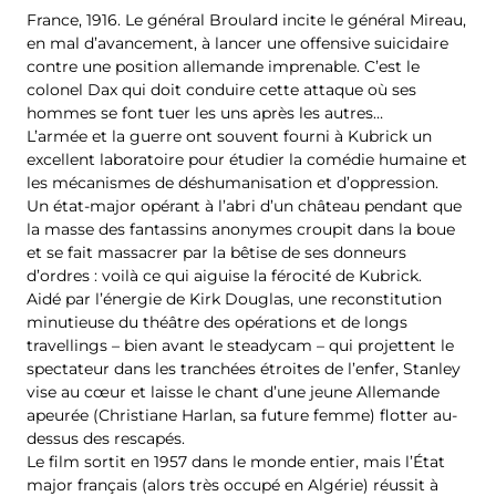
France, 1916. Le général Broulard incite le général Mireau,
en mal d’avancement, à lancer une offensive suicidaire
contre une position allemande imprenable. C’est le
colonel Dax qui doit conduire cette attaque où ses
hommes se font tuer les uns après les autres…
L’armée et la guerre ont souvent fourni à Kubrick un
excellent laboratoire pour étudier la comédie humaine et
les mécanismes de déshumanisation et d’oppression.
Un état-major opérant à l’abri d’un château pendant que
la masse des fantassins anonymes croupit dans la boue
et se fait massacrer par la bêtise de ses donneurs
d’ordres : voilà ce qui aiguise la férocité de Kubrick.
Aidé par l’énergie de Kirk Douglas, une reconstitution
minutieuse du théâtre des opérations et de longs
travellings – bien avant le steadycam – qui projettent le
spectateur dans les tranchées étroites de l’enfer, Stanley
vise au cœur et laisse le chant d’une jeune Allemande
apeurée (Christiane Harlan, sa future femme) flotter au-
dessus des rescapés.
Le film sortit en 1957 dans le monde entier, mais l’État
major français (alors très occupé en Algérie) réussit à