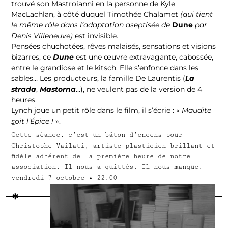
trouvé son Mastroianni en la personne de Kyle
MacLachlan, à côté duquel Timothée Chalamet
(qui tient
le même rôle dans l’adaptation aseptisée de
Dune
par
Denis Villeneuve)
est invisible.
Pensées chuchotées, rêves malaisés, sensations et visions
bizarres, ce
Dune
est une œuvre extravagante, cabossée,
entre le grandiose et le kitsch. Elle s’enfonce dans les
sables… Les producteurs, la famille De Laurentis (
La
strada
,
Mastorna
…), ne veulent pas de la version de 4
heures.
Lynch joue un petit rôle dans le film, il s’écrie : «
Maudite
soit l’Épice !
».
–
Cette séance, c’est un bâton d’encens pour
Christophe Vailati, artiste plasticien brillant et
fidèle adhérent de la première heure de notre
association. Il nous a quittés. Il nous manque.
vendredi 7 octobre • 22.00
*