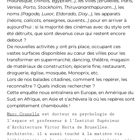
mauresque, chinois, égyptien…)
, les villes
(Bruxelles, Paris,
Venise, Porto, Stockholm, Thiruvananthapuram…)
, les
noms
(Pagode, Luxor, Eldorado, Dixy…),
les apparats
(néons, calicots, enseignes, auvents…)
pour en arriver à
aujourd’hui : si la majorité des cinémas avec du style ont
été détruits, que sont devenus ceux qui restent encore
debout ?
De nouvelles activités y ont pris place, occupant ces
vastes surfaces disponibles au cœur des villes pour les
transformer en supermarché, dancing, théâtre, magasin
de matériaux de construction, épicerie fine, restaurant,
droguerie, église, mosquée, Monoprix, etc.
Lors de nos balades citadines, comment les repérer, les
reconnaître ? Quels indices rechercher ?
Cette enquête nous entraînera en Europe, en Amérique du
Sud, en Afrique, en Asie et s’achèvera là où les repères sont
complètement chamboulés !
–
Marc Crunelle
est docteur en psychologie de
l’espace et professeur à l’Institut Supérieur
d’Architecture Victor Horta de Bruxelles.
Architecte, il a aussi touché à la matière via