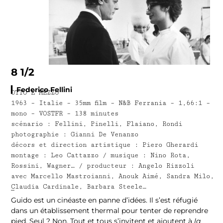
8 1/2
▎Federico Fellini
OTTO E MEZZO
1963 – Italie – 35mm film – N&B Ferrania – 1,66:1 –
mono – VOSTFR – 138 minutes
scénario : Fellini, Pinelli, Flaiano, Rondi
photographie : Gianni De Venanzo
décors et direction artistique : Piero Gherardi
montage : Leo Cattazzo / musique : Nino Rota,
Rossini, Wagner… / producteur : Angelo Rizzoli
avec Marcello Mastroianni, Anouk Aimé, Sandra Milo,
Claudia Cardinale, Barbara Steele…
–
Guido est un cinéaste en panne d’idées. Il s’est réfugié
dans un établissement thermal pour tenter de reprendre
pied. Seul ? Non. Tout et tous s’invitent et ajoutent à
la