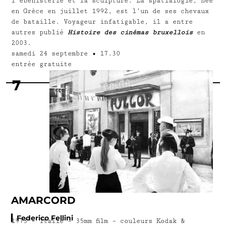
l’ébénisterie et la sculpture. La spatialogie, née
en Grèce en juillet 1992, est l’un de ses chevaux
de bataille. Voyageur infatigable, il a entre
autres publié
Histoire des cinémas bruxellois
en
2003.
samedi 24 septembre
•
17.30
entrée gratuite
7
AMARCORD
▎Federico Fellini
1973 – Italie – 35mm film – couleurs Kodak &