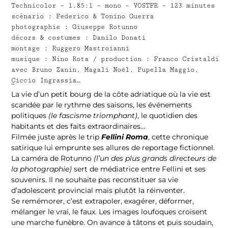
Technicolor – 1.85:1 – mono – VOSTFR – 123 minutes
scénario : Federico & Tonino Guerra
photographie : Giuseppe Rotunno
décors & costumes : Danilo Donati
montage : Ruggero Mastroianni
musique : Nino Rota / production : Franco Cristaldi
avec Bruno Zanin, Magali Noël, Pupella Maggio,
Ciccio Ingrassia…
–
La vie d’un petit bourg de la côte adriatique où la vie est
scandée par le rythme des saisons, les événements
politiques
(le fascisme triomphant)
, le quotidien des
habitants et des faits extraordinaires…
Filmée juste après le trip
Fellini Roma
, cette chronique
satirique lui emprunte ses allures de reportage fictionnel.
La caméra de Rotunno
(l’un des plus grands directeurs de
la photographie)
sert de médiatrice entre Fellini et ses
souvenirs. Il ne souhaite pas reconstituer sa vie
d’adolescent provincial mais plutôt la réinventer.
Se remémorer, c’est extrapoler, exagérer, déformer,
mélanger le vrai, le faux. Les images loufoques croisent
une marche funèbre. On avance à tâtons et puis soudain,