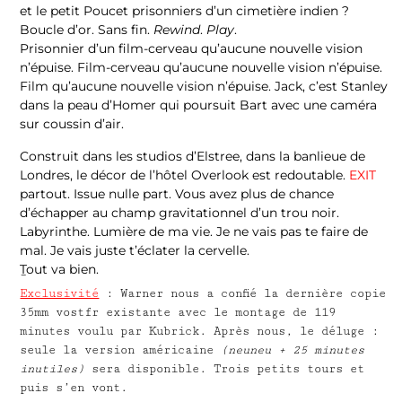
et le petit Poucet prisonniers d’un cimetière indien ?
Boucle d’or. Sans fin.
Rewind
.
Play
.
Prisonnier d’un film-cerveau qu’aucune nouvelle vision
n’épuise. Film-cerveau qu’aucune nouvelle vision n’épuise.
Film qu’aucune nouvelle vision n’épuise. Jack, c’est Stanley
dans la peau d’Homer qui poursuit Bart avec une caméra
sur coussin d’air.
Construit dans les studios d’Elstree, dans la banlieue de
Londres, le décor de l’hôtel Overlook est redoutable.
EXIT
partout. Issue nulle part. Vous avez plus de chance
d’échapper au champ gravitationnel d’un trou noir.
Labyrinthe. Lumière de ma vie. Je ne vais pas te faire de
mal. Je vais juste t’éclater la cervelle.
Tout va bien.
–
Exclusivité
: Warner nous a confié la dernière copie
35mm vostfr existante avec le montage de 119
minutes voulu par Kubrick. Après nous, le déluge :
seule la version américaine
(neuneu + 25 minutes
inutiles)
sera disponible. Trois petits tours et
puis s’en vont.