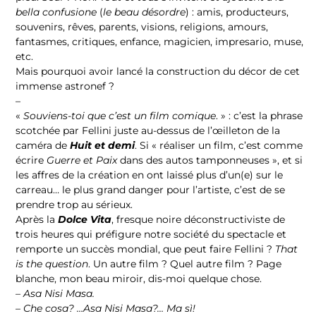
bella confusione
(
le beau désordre
) : amis, producteurs,
souvenirs, rêves, parents, visions, religions, amours,
fantasmes, critiques, enfance, magicien, impresario, muse,
etc.
Mais pourquoi avoir lancé la construction du décor de cet
immense astronef ?
–
«
Souviens-toi que c’est un film comique
. » : c’est la phrase
scotchée par Fellini juste au-dessus de l’œilleton de la
caméra de
Huit et demi
. Si « réaliser un film, c’est comme
écrire
Guerre et Paix
dans des autos tamponneuses », et si
les affres de la création en ont laissé plus d’un(e) sur le
carreau… le plus grand danger pour l’artiste, c’est de se
prendre trop au sérieux.
Après la
Dolce Vita
, fresque noire déconstructiviste de
trois heures qui préfigure notre société du spectacle et
remporte un succès mondial, que peut faire Fellini ?
That
is the question
. Un autre film ? Quel autre film ? Page
blanche, mon beau miroir, dis-moi quelque chose.
– Asa Nisi Masa.
– Che cosa? …Asa Nisi Masa?… Ma sì!