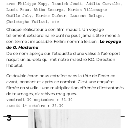
avec Philippe Kopp, Yannick Jeudi, Adilia Carvalho,
Linda Roux, Abiba Zerarga, Marion Villemagne,
Gaëlle Joly, Karine Dufour, Laurent Delage,
Christophe Vailati, etc.
–
Chaque réalisateur a son film maudit. Un voyage
tellement extraordinaire qu’il ne peut jamais être mené à
son terme : impossible. Fellini nomma le sien :
Le voyage
de G. Mastorna
.
De ce nom aperçu sur l’étiquette d’une valise à l’aéroport
naquit un au-delà qui mit notre maestro KO. Direction
l’hôpital.
Ce double écran nous entraîne dans la tête de Federico
avant, pendant et après ce combat. C’est une enquête
filmée en studio : une multiplication effrénée d’instantanés
de tournages, d’archives magiques.
vendredi 30 septembre
•
22.30
samedi 1° octobre
•
22.30
3