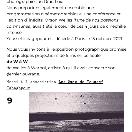
photographies au Gran Lux.
Nous préparions également ensemble une
programmation cinématographique, une conférence et
l’édition d’ inédits. Orson Welles
(l’une de nos passions
communes)
aurait été le cœur de ces 4 jours de cinéphilie
intense.
Youssef Ishaghpour est décédé à Paris le 15 octobre 2021.
Nous vous invitons à l’exposition photographique promise
et à quelques projections de films en pellicule
de W à W
:
de Welles à Warhol, artiste à qui il avait consacré son
dernier ouvrage.
*
Merci à l’association
Les Amis de Youssef
Ishaghpour
.
9