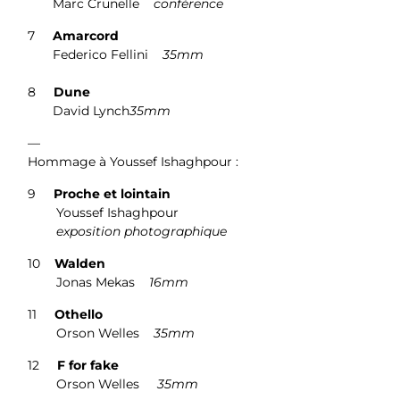
Marc Crunelle
conférence
7
Amarcord
Federico Fellini
35mm
8
Dune
David Lynch
35mm
—
Hommage à Youssef Ishaghpour :
9
Proche et lointain
Youssef Ishaghpour
exposition photographique
10
Walden
Jonas Mekas
16mm
11
Othello
Orson Welles
35mm
12
F for fake
Orson Welles
35mm