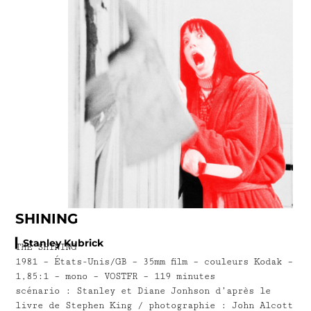
SHINING
▎Stanley Kubrick
THE SHINING
1981 – États-Unis/GB – 35mm film – couleurs Kodak –
1,85:1 – mono – VOSTFR – 119 minutes
scénario : Stanley et Diane Jonhson d’après le
livre de Stephen King / photographie : John Alcott