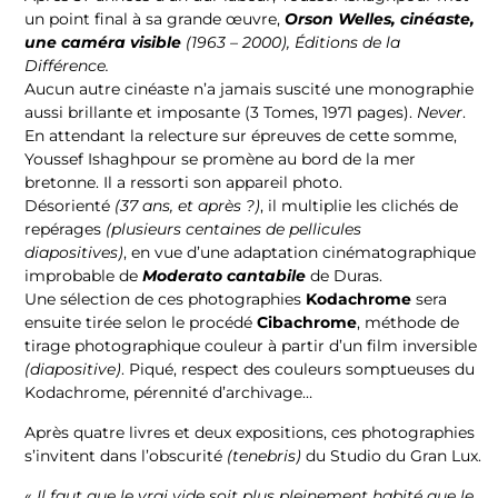
un point final à sa grande œuvre,
Orson Welles, cinéaste,
une caméra visible
(1963 – 2000), Éditions de la
Différence.
Aucun autre cinéaste n’a jamais suscité une monographie
aussi brillante et imposante (3 Tomes, 1971 pages).
Never
.
En attendant la relecture sur épreuves de cette somme,
Youssef Ishaghpour se promène au bord de la mer
bretonne. Il a ressorti son appareil photo.
Désorienté
(37 ans, et après ?)
, il multiplie les clichés de
repérages
(plusieurs centaines de pellicules
diapositives)
, en vue d’une adaptation cinématographique
improbable de
Moderato cantabile
de Duras.
Une sélection de ces photographies
Kodachrome
sera
ensuite tirée selon le procédé
Cibachrome
, méthode de
tirage photographique couleur à partir d’un film inversible
(diapositive)
. Piqué, respect des couleurs somptueuses du
Kodachrome, pérennité d’archivage…
Après quatre livres et deux expositions, ces photographies
s’invitent dans l’obscurité
(tenebris)
du Studio du Gran Lux.
«
Il faut que le vrai vide soit plus pleinement habité que le