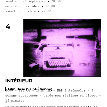
vendredi 23 septembre
•
20.30
mercredi 5 octobre
•
20.00
samedi 8 octobre
•
22.00
4
INTÉRIEUR
▎Film Base (Saint-Étienne)
2009 – France – 16mm film – N&B & Agfacolor – 2
écrans superposés – bande-son réalisée en direct –
12 minutes
–
La visite débute par une exposition bordélique de toiles