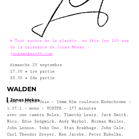
᚛ Tout autour de la planète, on fête les 100 ans
de la naissance de Jonas Mekas :
jonasmekas100.com
dimanche 25 septembre
17.30 • 1re partie
20.30 • 2de partie
WALDEN
▎Jonas Mekas
1968 – États-Unis – 16mm film couleurs Kodachrome –
1.37:1 – mono – VOSTFR – 177 minutes
avec une caméra Bolex, Timothy Leary, Jack Smith,
Nico, Edie Sedgwick, Andy Warhol, Norman Mailer,
John Lennon, Yoko Ono, Stan Brakhage, John Cale,
Carl Theodor Dreyer, Ken Jacobs, Peter Kubelka,