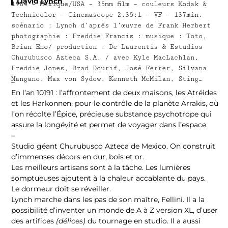
▎David Lynch
1984 – Mexique/USA – 35mm film – couleurs Kodak &
Technicolor – Cinemascope 2.35:1 – VF – 137min.
scénario : Lynch d’après l’œuvre de Frank Herbert
photographie : Freddie Francis : musique : Toto,
Brian Eno/ production : De Laurentis & Estudios
Churubusco Azteca S.A. / avec Kyle MacLachlan,
Freddie Jones, Brad Dourif, José Ferrer, Silvana
Mangano, Max von Sydow, Kenneth McMilan, Sting…
–
En l’an 10191 : l’affrontement de deux maisons, les Atréides
et les Harkonnen, pour le contrôle de la planète Arrakis, où
l’on récolte l’Épice, précieuse substance psychotrope qui
assure la longévité et permet de voyager dans l’espace.
–
Studio géant Churubusco Azteca de Mexico. On construit
d’immenses décors en dur, bois et or.
Les meilleurs artisans sont à la tâche. Les lumières
somptueuses ajoutent à la chaleur accablante du pays.
Le dormeur doit se réveiller.
Lynch marche dans les pas de son maître, Fellini. Il a la
possibilité d’inventer un monde de A à Z version XL, d’user
des artifices
(délices)
du tournage en studio. Il a aussi