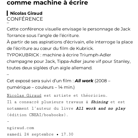
comme machine à écrire
▎Nicolas Giraud
CONFÉRENCE
–
Cette conférence visuelle envisage le personnage de Jack
Torrance sous l’angle de l’écriture.
À partir de ses aspirations d’écrivain, elle interroge la place
de l’écriture au cœur du film de Kubrick.
TYPOKUBRICK : machine à écrire Triumph-Adler
champagne pour Jack, Tippa-Adler jaune vif pour Stanley,
toutes deux siglées d’un aigle allemand.
–
Cet exposé sera suivi d’un film :
All work
(2008 –
numérique – couleurs – 14 min.)
–
Nicolas Giraud
est artiste et théoricien.
Il a consacré plusieurs travaux à
Shining
et est
notamment l’auteur du livre
All work and no play
(édition CNEAI/boabooks).
–
ngiraud.com
samedi 24 septembre
•
17.30