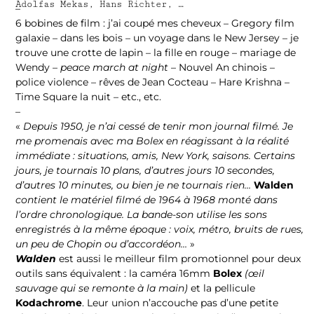
Adolfas Mekas, Hans Richter, …
–
6 bobines de film : j’ai coupé mes cheveux – Gregory film
galaxie – dans les bois – un voyage dans le New Jersey – je
trouve une crotte de lapin – la fille en rouge – mariage de
Wendy –
peace march at night
– Nouvel An chinois –
police violence – rêves de Jean Cocteau – Hare Krishna –
Time Square la nuit – etc., etc.
–
«
Depuis 1950, je n’ai cessé de tenir mon journal filmé. Je
me promenais avec ma Bolex en réagissant à la réalité
immédiate : situations, amis, New York, saisons. Certains
jours, je tournais 10 plans, d’autres jours 10 secondes,
d’autres 10 minutes, ou bien je ne tournais rien…
Walden
contient le matériel filmé de 1964 à 1968 monté dans
l’ordre chronologique. La bande-son utilise les sons
enregistrés à la même époque : voix, métro, bruits de rues,
un peu de Chopin ou d’accordéon…
»
Walden
est aussi le meilleur film promotionnel pour deux
outils sans équivalent : la caméra 16mm
Bolex
(œil
sauvage qui se remonte à la main)
et la pellicule
Kodachrome
. Leur union n’accouche pas d’une petite