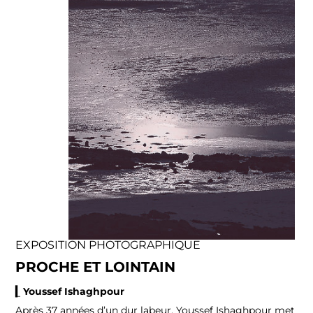
EXPOSITION PHOTOGRAPHIQUE
PROCHE ET LOINTAIN
▎Youssef Ishaghpour
–
Après 37 années d’un dur labeur, Youssef Ishaghpour met