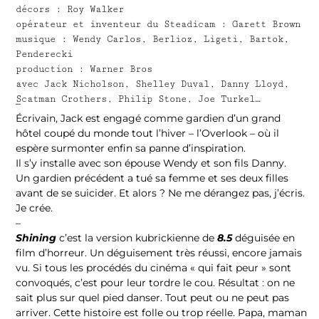
décors : Roy Walker
opérateur et inventeur du Steadicam : Garett Brown
musique : Wendy Carlos, Berlioz, Ligeti, Bartok,
Penderecki
production : Warner Bros
avec Jack Nicholson, Shelley Duval, Danny Lloyd,
Scatman Crothers, Philip Stone, Joe Turkel…
–
Écrivain, Jack est engagé comme gardien d’un grand
hôtel coupé du monde tout l’hiver – l’Overlook – où il
espère surmonter enfin sa panne d’inspiration.
Il s’y installe avec son épouse Wendy et son fils Danny.
Un gardien précédent a tué sa femme et ses deux filles
avant de se suicider. Et alors ? Ne me dérangez pas, j’écris.
Je crée.
–
Shining
c’est la version kubrickienne de
8.5
déguisée en
film d’horreur. Un déguisement très réussi, encore jamais
vu. Si tous les procédés du cinéma « qui fait peur » sont
convoqués, c’est pour leur tordre le cou. Résultat : on ne
sait plus sur quel pied danser. Tout peut ou ne peut pas
arriver. Cette histoire est folle ou trop réelle. Papa, maman