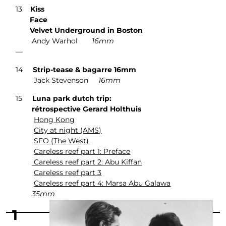
13
Kiss
Face
Velvet Underground in Boston
Andy Warhol
16mm
—
14
Strip-tease & bagarre 16mm
Jack Stevenson
16mm
15
Luna park dutch trip:
rétrospective Gerard Holthuis
Hong Kong
City at night (AMS)
SFO (The West)
Careless reef part 1:
Preface
Careless reef part 2:
Abu Kiffan
Careless reef part 3
Careless reef part 4:
Marsa Abu Galawa
35mm
1