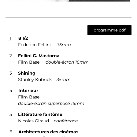
programme pdf
1
8 1/2
Federico Fellini
35mm
2
Fellini G. Mastorna
Film Base
double-écran 16mm
3
S
hining
Stanley Kubrick
35mm
4
Intérieur
Film Base
double-écran superposé 16mm
5
L
ittérature fantôme
Nicolas Giraud
conférence
6
Architectures des cinémas