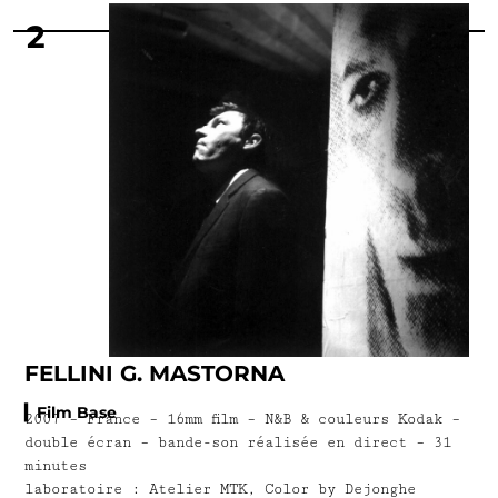
2
FELLINI G. MASTORNA
▎Film Base
2007 – France – 16mm film – N&B & couleurs Kodak –
double écran – bande-son réalisée en direct – 31
minutes
laboratoire : Atelier MTK, Color by Dejonghe