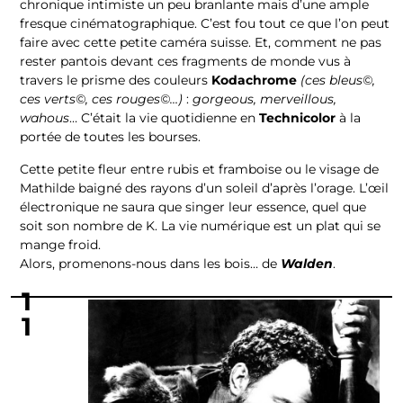
chronique intimiste un peu branlante mais d’une ample
fresque cinématographique. C’est fou tout ce que l’on peut
faire avec cette petite caméra suisse. Et, comment ne pas
rester pantois devant ces fragments de monde vus à
travers le prisme des couleurs
Kodachrome
(ces bleus©,
ces verts©, ces rouges©…)
:
gorgeous, merveillous,
wahous
… C’était la vie quotidienne en
Technicolor
à la
portée de toutes les bourses.
Cette petite fleur entre rubis et framboise ou le visage de
Mathilde baigné des rayons d’un soleil d’après l’orage. L’œil
électronique ne saura que singer leur essence, quel que
soit son nombre de K. La vie numérique est un plat qui se
mange froid.
Alors, promenons-nous dans les bois… de
Walden
.
1
1