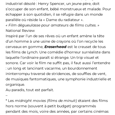
industriel désolé : Henry Spencer, un jeune père, doit
s’occuper de son enfant, bébé monstrueux et malade. Pour
échapper à son quotidien, il se réfugie dans un monde
parallèle où réside la « Dame du radiateur ».
« Film dégueulasse pour amateurs de films cultes. »
National Review
Inspiré par l’un de ses rêves où un enfant amène la tête
d’un homme à une usine de crayons où l’on recycle les
cerveaux en gomme,
Eraserhead
est le creuset de tous
les films de Lynch. Une comédie d’horreur surréaliste dans
laquelle l’ordinaire paraît si étrange. Un trip visuel et
sonore. Car voir le film ne suffit pas, il faut aussi l’entendre
: un long et lancinant vacarme, un bourdonnement
ininterrompu traversé de stridences, de souffles de vent,
de musiques fantomatiques, une symphonie industrielle et
organique.
Au paradis, tout est parfait.
–
* Les
midnight movies (films de minuit)
étaient des films
hors norme (souvent à petit budget) programmés
pendant des mois, voire des années, par certains cinémas