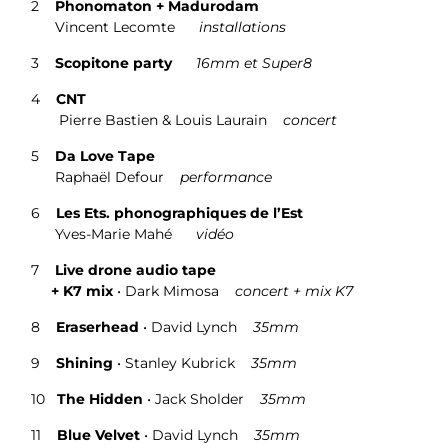
2
Phonomaton + Madurodam
Vincent Lecomte
installations
3
Scopitone party
16mm et Super8
4
CNT
Pierre Bastien & Louis Laurain
concert
5
Da Love Tape
Raphaël Defour
performance
6
Les Ets. phonographiques de l’Est
Yves-Marie Mahé
vidéo
7
Live drone audio tape
+ K7 mix
•
Dark Mimosa
concert + mix K7
8
Eraserhead
• David Lynch
35mm
9
Shining
•
Stanley Kubrick
35mm
10
The Hidden
•
Jack Sholder
35mm
11
Blue Velvet
•
David Lynch
35mm