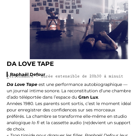
DA LOVE TAPE
▎Raphaël Defour
Performance – durée extensible de 20h30 à minuit
–
Da Love Tape
est une performance autobiographique —
un journal intime sonore. La reconstitution d’une chambre
d’ado téléportée dans l’espace du
Gran Lux
.
Années 1980. Les parents sont sortis, c’est le moment idéal
pour enregistrer des confidences sur ses morceaux
préférés. La chambre se transforme elle-même en studio
analogique
lo fi
et la cassette audio (re)devient un support
de choix.
« Trop timide pour draguer les filles, Raphaël Defour leur