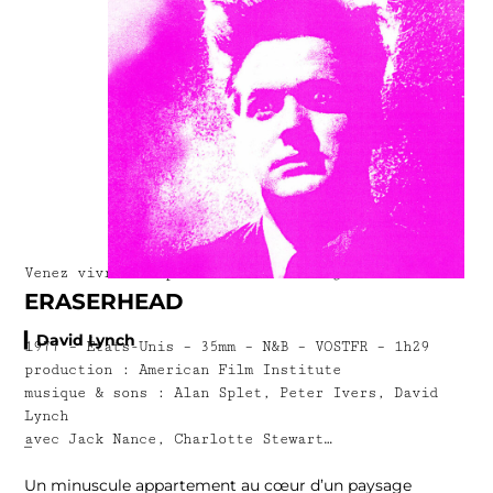
Venez vivre l’expérience d’un
midnight movie*
!
ERASERHEAD
▎David Lynch
1977 – États-Unis – 35mm – N&B – VOSTFR – 1h29
production : American Film Institute
musique & sons : Alan Splet, Peter Ivers, David
Lynch
avec Jack Nance, Charlotte Stewart…
–
Un minuscule appartement au cœur d’un paysage