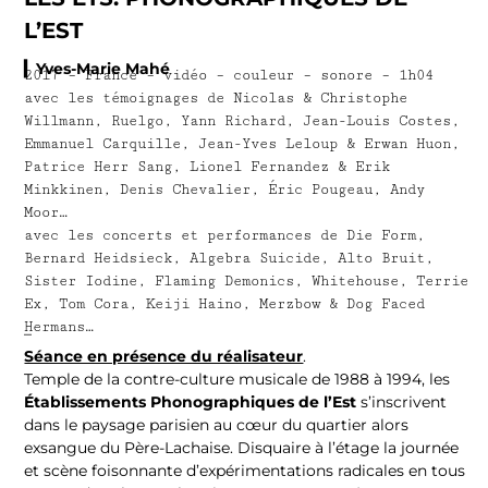
L’EST
▎Yves-Marie Mahé
2017 – France – vidéo – couleur – sonore – 1h04
avec les témoignages de Nicolas & Christophe
Willmann, Ruelgo, Yann Richard, Jean-Louis Costes,
Emmanuel Carquille, Jean-Yves Leloup & Erwan Huon,
Patrice Herr Sang, Lionel Fernandez & Erik
Minkkinen, Denis Chevalier, Éric Pougeau, Andy
Moor…
avec les concerts et performances de Die Form,
Bernard Heidsieck, Algebra Suicide, Alto Bruit,
Sister Iodine, Flaming Demonics, Whitehouse, Terrie
Ex, Tom Cora, Keiji Haino, Merzbow & Dog Faced
Hermans…
–
Séance en présence du réalisateur
.
Temple de la contre-culture musicale de 1988 à 1994, les
Établissements Phonographiques de l’Est
s’inscrivent
dans le paysage parisien au cœur du quartier alors
exsangue du Père-Lachaise. Disquaire à l’étage la journée
et scène foisonnante d’expérimentations radicales en tous