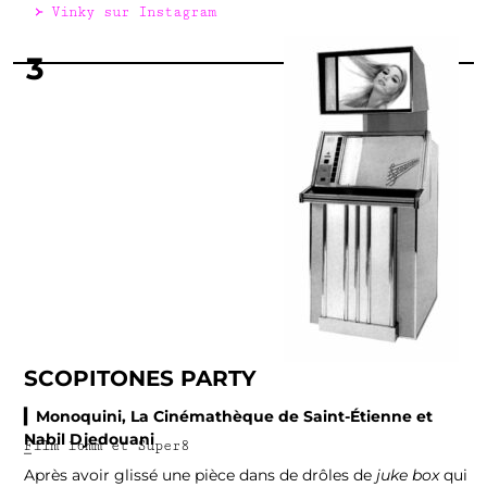
᚛
Vinky sur
Instagram
3
SCOPITONES PARTY
▎Monoquini, La Cinémathèque de Saint-Étienne et
Nabil Djedouani
Film 16mm et Super8
–
Après avoir glissé une pièce dans de drôles de
juke box
qui