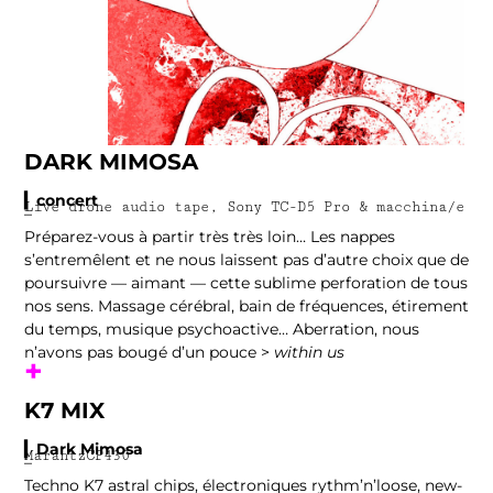
DARK MIMOSA
▎concert
Live drone audio tape, Sony TC-D5 Pro & macchina/e
–
Préparez-vous à partir très très loin… Les nappes
s’entremêlent et ne nous laissent pas d’autre choix que de
poursuivre — aimant — cette sublime perforation de tous
nos sens. Massage cérébral, bain de fréquences, étirement
du temps, musique psychoactive… Aberration, nous
n’avons pas bougé d’un pouce >
within us
+
K7 MIX
▎Dark Mimosa
MarantzCP430
–
Techno K7 astral chips, électroniques rythm’n’loose, new-