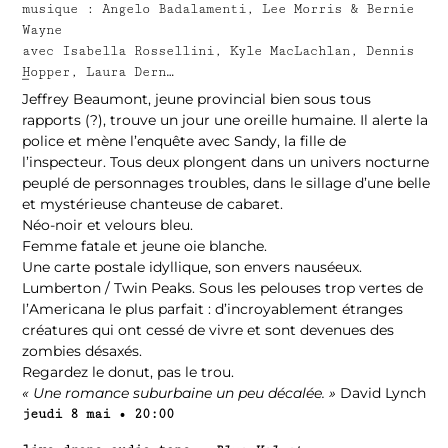
musique : Angelo Badalamenti, Lee Morris & Bernie
Wayne
avec Isabella Rossellini, Kyle MacLachlan, Dennis
Hopper, Laura Dern…
–
Jeffrey Beaumont, jeune provincial bien sous tous
rapports (?), trouve un jour une oreille humaine. Il alerte la
police et mène l’enquête avec Sandy, la fille de
l’inspecteur. Tous deux plongent dans un univers nocturne
peuplé de personnages troubles, dans le sillage d’une belle
et mystérieuse chanteuse de cabaret.
Néo-noir et velours bleu.
Femme fatale et jeune oie blanche.
Une carte postale idyllique, son envers nauséeux.
Lumberton / Twin Peaks. Sous les pelouses trop vertes de
l’Americana le plus parfait : d’incroyablement étranges
créatures qui ont cessé de vivre et sont devenues des
zombies désaxés.
Regardez le donut, pas le trou.
« Une romance suburbaine un peu décalée. »
David Lynch
jeudi 8 mai • 20:00