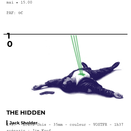
mai • 15.00
PAF: 6€
1
0
THE HIDDEN
▎Jack Sholder
1987 – États-Unis – 35mm – couleur – VOSTFR – 1h37
scénario : Jim Kouf