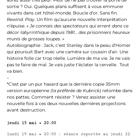
aurez aussi très peur. Peur de ne pas trouver la porte de
sortie ? Oui. Quelques plans suffisent à vous emmurer
vivants dans cet hôtel-monde. Boucle d’or. Sans fin.
Rewind
.
Play
. Un film qu’aucune nouvelle interprétation
n’épuise.
« Je connais des spectateurs qui errent dans ce
décor labyrinthique depuis 1981… des prisonniers heureux
munis de grosses loupes. »
Autobiographie : Jack, c’est Stanley dans la peau d’Homer
qui poursuit Bart avec une caméra sur coussin d’air. Une
histoire folle car trop réelle. Lumière de ma vie. Je ne vais
pas te faire de mal. Je vais juste t’éclater la cervelle. Tout
va bien.
–
*C’est par un pur hasard que la dernière copie 35mm
version européenne
(la préférée de Kubrick)
retombe dans
nos pattes. Comment résister ? Venez assister une
nouvelle fois à ces deux nouvelles dernières projections
avant destruction.
jeudi 15 mai • 20.00
lundi 19 mai • 20:00 : séance reportée au jeudi 22