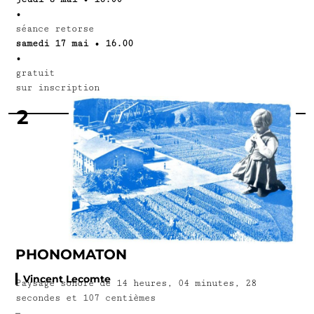
•
séance retorse
samedi 17 mai • 16.00
•
gratuit
sur inscription
2
PHONOMATON
▎Vincent Lecomte
Paysage sonore de 14 heures, 04 minutes, 28
secondes et 107 centièmes
–