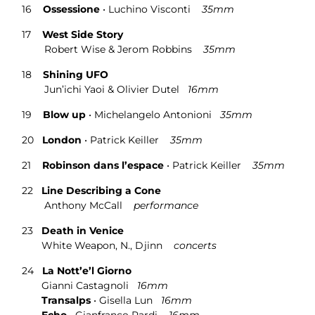
16
Ossessione
•
Luchino Visconti
35mm
17
West Side Story
Robert Wise & Jerom Robbins
35mm
18
Shining UFO
Jun’ichi Yaoi & Olivier Dutel
16mm
19
Blow up
•
Michelangelo Antonioni
35mm
20
London
•
Patrick Keiller
35mm
21
Robinson dans l’espace
• Patrick Keiller
35mm
22
Line Describing a Cone
Anthony McCall
performance
23
Death in Venice
White Weapon, N., Djinn
concerts
24
La Nott’e’l Giorno
Gianni Castagnoli
16mm
Transalps
• Gisella Lun
16mm
Echo
• Gianfranco Pardi
16mm