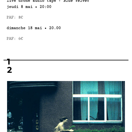
live drone audio tape
+
Blue Velvet
jeudi 8 mai • 20:00
PAF: 8€
dimanche 18 mai • 20.00
PAF: 6€
1
2