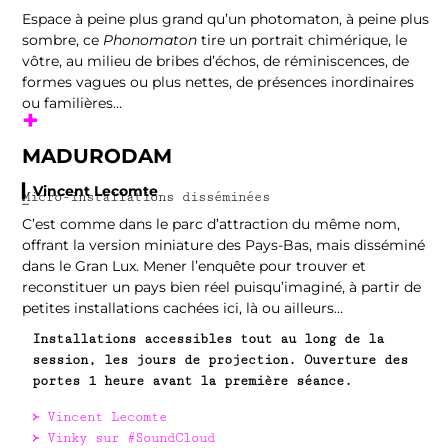
Espace à peine plus grand qu’un photomaton, à peine plus
sombre, ce
Phonomaton
tire un portrait chimérique, le
vôtre, au milieu de bribes d’échos, de réminiscences, de
formes vagues ou plus nettes, de présences inordinaires
ou familières…
+
MADURODAM
▎Vincent Lecomte
Micro-installations disséminées
–
C’est comme dans le parc d’attraction du même nom,
offrant la version miniature des Pays-Bas, mais disséminé
dans le Gran Lux. Mener l’enquête pour trouver et
reconstituer un pays bien réel puisqu’imaginé, à partir de
petites installations cachées ici, là ou ailleurs…
Installations accessibles tout au long de la
session, les jours de projection. Ouverture des
portes 1 heure avant la première séance.
᚛
Vincent Lecomte
᚛
Vinky sur #SoundCloud