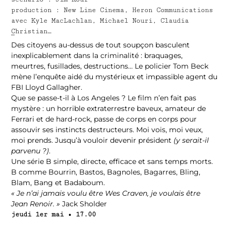
production : New Line Cinema, Heron Communications
avec Kyle MacLachlan, Michael Nouri, Claudia
Christian…
–
Des citoyens au-dessus de tout soupçon basculent
inexplicablement dans la criminalité : braquages,
meurtres, fusillades, destructions… Le policier Tom Beck
mène l’enquête aidé du mystérieux et impassible agent du
FBI Lloyd Gallagher.
Que se passe-t-il à Los Angeles ? Le film n’en fait pas
mystère : un horrible extraterrestre baveux, amateur de
Ferrari et de hard-rock, passe de corps en corps pour
assouvir ses instincts destructeurs. Moi vois, moi veux,
moi prends. Jusqu’à vouloir devenir président
(y serait-il
parvenu ?)
.
Une série B simple, directe, efficace et sans temps morts.
B comme Bourrin, Bastos, Bagnoles, Bagarres, Bling,
Blam, Bang et Badaboum.
« Je n’ai jamais voulu être Wes Craven, je voulais être
Jean Renoir. »
Jack Sholder
jeudi 1er mai • 17.00