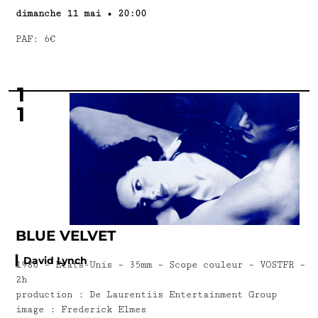
dimanche 11 mai • 20:00
PAF: 6€
1
1
BLUE VELVET
▎David Lynch
1986 – États-Unis – 35mm – Scope couleur – VOSTFR –
2h
production : De Laurentiis Entertainment Group
image : Frederick Elmes