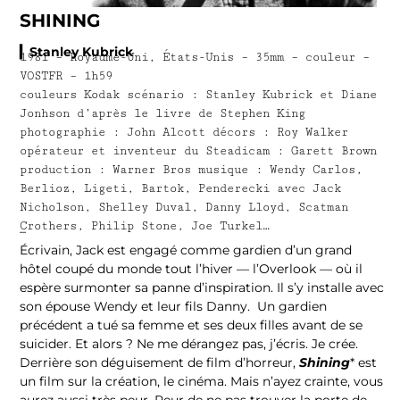
SHINING
▎Stanley Kubrick
1981 – Royaume-Uni, États-Unis – 35mm – couleur –
VOSTFR – 1h59
couleurs Kodak scénario : Stanley Kubrick et Diane
Jonhson d’après le livre de Stephen King
photographie : John Alcott décors : Roy Walker
opérateur et inventeur du Steadicam : Garett Brown
production : Warner Bros musique : Wendy Carlos,
Berlioz, Ligeti, Bartok, Penderecki avec Jack
Nicholson, Shelley Duval, Danny Lloyd, Scatman
Crothers, Philip Stone, Joe Turkel…
–
Écrivain, Jack est engagé comme gardien d’un grand
hôtel coupé du monde tout l’hiver — l’Overlook — où il
espère surmonter sa panne d’inspiration. Il s’y installe avec
son épouse Wendy et leur fils Danny. Un gardien
précédent a tué sa femme et ses deux filles avant de se
suicider. Et alors ? Ne me dérangez pas, j’écris. Je crée.
Derrière son déguisement de film d’horreur,
Shining
* est
un film sur la création, le cinéma. Mais n’ayez crainte, vous