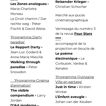
Reisender Krieger •
Les Zones analogues •
Christian Schocher
Marie-Charlotte
Moreau
Marché aux puces
Le Droit chemin / Der
cinématographique
rechte weg • Peter
Fischli & David Weiss
Vernissage du numéro 3
de la revue
Four Stars
‘Programme Darty
****
:
paradise’
accompagné de la
Le Rapport Darty •
projection en boucle de
Jean-Luc Godard &
Le poème
Anne-Marie Mieville
électronique •
Le
Walking through
Corbusier, Varèse &
paradise •
Peter
Xenakis
Snowdon
‘Programme Quinzaine
‘Programme Cinéma
Ville en partage’
d’animation’
Just in time •
Kirsten
The visible
Winter
compendium •
Larry
L’Enfant aveugle •
Jordan
Johan van der Keuken
D’Art moderne •