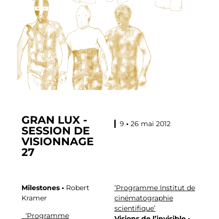
GRAN LUX -
▎9
•
26 mai 2012
SESSION DE
VISIONNAGE
27
Milestones •
Robert
‘Programme Institut de
Kramer
cinématographie
scientifique’
‘Programme
Visions de l’invisible •