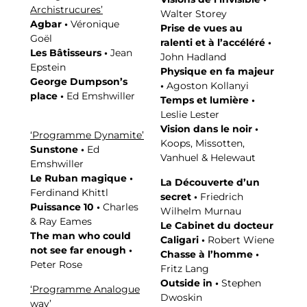
Archistrucures’
Walter Storey
Agbar •
Véronique
Prise de vues au
Goël
ralenti et à l’accéléré •
Les Bâtisseurs •
Jean
John Hadland
Epstein
Physique en fa majeur
George Dumpson’s
•
Agoston Kollanyi
place •
Ed Emshwiller
Temps et lumière •
Leslie Lester
Vision dans le noir •
‘Programme Dynamite’
Koops, Missotten,
Sunstone •
Ed
Vanhuel & Helewaut
Emshwiller
Le Ruban magique •
La Découverte d’un
Ferdinand Khittl
secret •
Friedrich
Puissance 10 •
Charles
Wilhelm Murnau
& Ray Eames
Le Cabinet du docteur
The man who could
Caligari •
Robert Wiene
not see far enough •
Chasse à l’homme •
Peter Rose
Fritz Lang
Outside in •
Stephen
‘Programme Analogue
Dwoskin
way’