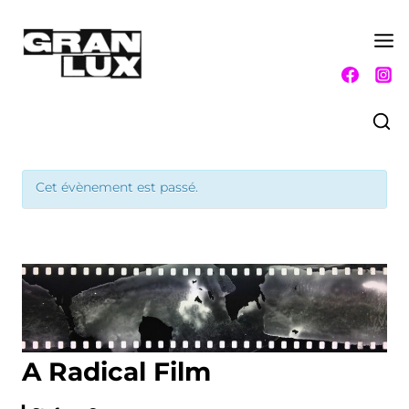
Aller
au
contenu
Cet évènement est passé.
A Radical Film