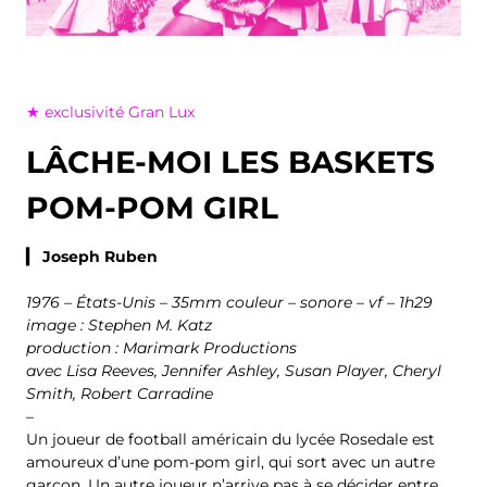
★ exclusivité Gran Lux
LÂCHE-MOI LES BASKETS
POM-POM GIRL
▎ Joseph Ruben
1976 – États-Unis – 35mm couleur – sonore – vf – 1h29
image : Stephen M. Katz
production : Marimark Productions
avec Lisa Reeves, Jennifer Ashley, Susan Player, Cheryl
Smith, Robert Carradine
–
Un joueur de football américain du lycée Rosedale est
amoureux d’une pom-pom girl, qui sort avec un autre
garçon. Un autre joueur n’arrive pas à se décider entre