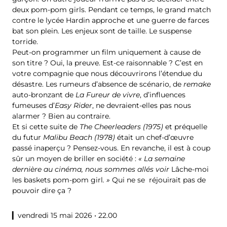
deux pom-pom girls. Pendant ce temps, le grand match
contre le lycée Hardin approche et une guerre de farces
bat son plein. Les enjeux sont de taille. Le suspense
torride.
Peut-on programmer un film uniquement à cause de
son titre ? Oui, la preuve. Est-ce raisonnable ? C’est en
votre compagnie que nous découvrirons l’étendue du
désastre. Les rumeurs d’absence de scénario, de
remake
auto-bronzant de
La
Fureur de vivre
, d’influences
fumeuses d’
Easy Rider
, ne devraient-elles pas nous
alarmer ? Bien au contraire.
Et si cette suite de
The Cheerleaders
(1975)
et préquelle
du futur
Malibu Beach
(1978)
était un chef-d’œuvre
passé inaperçu ? Pensez-vous. En revanche, il est à coup
sûr un moyen de briller en société :
« La semaine
dernière au cinéma, nous sommes allés voir
Lâche-moi
les baskets pom-pom girl
. »
Qui ne se réjouirait pas de
pouvoir dire ça ?
▎vendredi 15 mai 2026 • 22.00