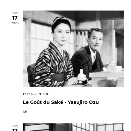
Évènements
MAI
17
2026
17 mai— 20h00
Le Goût du Saké • Yasujiro Ozu
6€
MAI
17