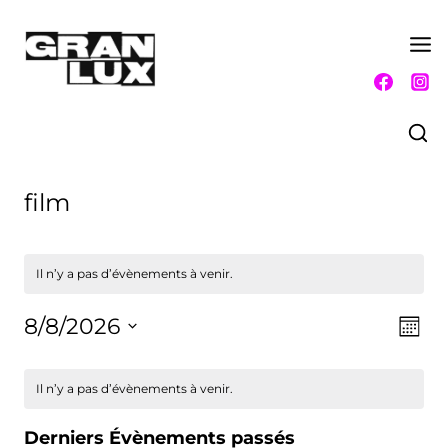
Aller
au
contenu
film
Il n’y a pas d’évènements à venir.
8/8/2026
Nav
Nav
Mois
Sélectionnez
de
par
Calendrier
une
vue
Il n’y a pas d’évènements à venir.
date.
con
de
Év
Derniers Évènements passés