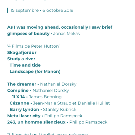
▎15 septembre
•
6 octobre 2019
As I was moving ahead, occasionally I saw brief
glimpses of beauty •
Jonas Mekas
‘
4 Films de Peter Hutton
’
Skagafjordur
Study a river
Time and tide
Landscape (for Manon)
The dreamer •
Nathaniel Dorsky
Compline •
Nathaniel Dorsky
11 X 14 •
James Benning
Cézanne •
Jean-Marie Straub et Danielle Huillet
Barry Lyndon •
Stanley Kubrick
Metal laser city •
Philipp Ramspeck
243, un homme silencieux •
Philipp Ramspeck
‘
3 films de Luc Moullet, en sa présence
‘