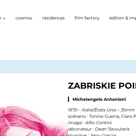
n
cosmos
résidences
film factory
édition & im
ZABRISKIE PO
▎ Michelangelo Antonioni
1970 – Italie/États-Unis – 35mm
scénario : Tonino Guerra, Clare 
image : Alfio Contini
décorateur : Dean Tavoularis
musique : Jerry Garcia