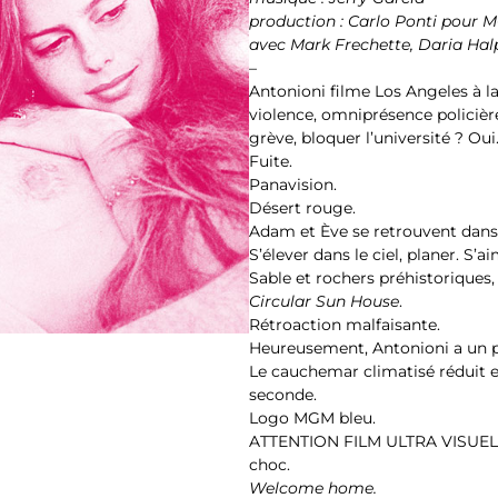
production : Carlo Ponti pour
avec Mark Frechette, Daria Halp
–
Antonioni filme Los Angeles à la
violence, omniprésence policiè
grève, bloquer l’université ? Oui
Fuite.
Panavision.
Désert rouge.
Adam et Ève se retrouvent dans 
S’élever dans le ciel, planer. S’a
Sable et rochers préhistoriques, 
Circular Sun House
.
Rétroaction malfaisante.
Heureusement, Antonioni a un p
Le cauchemar climatisé réduit en
seconde.
Logo MGM bleu.
ATTENTION FILM ULTRA VISUEL E
choc.
Welcome home.