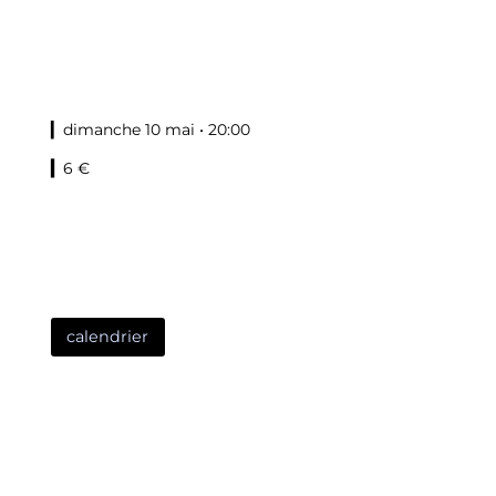
▎dimanche 10 mai • 20:00
▎
6 €
calendrier