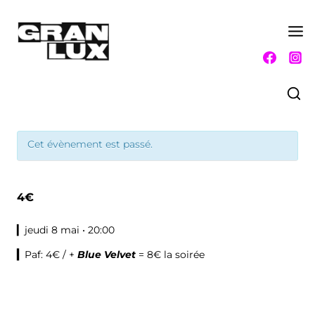
Aller
au
contenu
Cet évènement est passé.
4€
▎jeudi 8 mai • 20:00
▎
Paf: 4€ / +
Blue Velvet
= 8€ la soirée