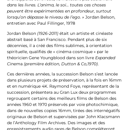
dans les livres. L’anima, le soi… toutes ces choses
peuvent être expérimentées en profondeur, surtout
lorsqu’on dépasse le niveau de l’ego. »
Jordan Belson,
entretien avec Paul Fillinger, 1978
Jordan Belson
(1926-2011)
était un artiste et cinéaste
abstrait basé à San Francisco. Pendant plus de six
décennies, il a créé des films sublimes, à orientation
spirituelle, qualifiés de « cinéma cosmique » par le
théoricien Gene Youngblood dans son livre
Expanded
Cinem
a
(première édition, Dutton & Co,1970)
.
Ces dernières années, la succession Belson s’est lancée
dans plusieurs projets de préservation, à la fois en 16mm
et en numérique 4K. Raymond Foye, représentant de la
succession, présentera au Gran Lux
deux programmes
regroupant certains des meilleurs films de Belson des
années 1960 et 1970 préservés par voie photochimique,
dans de nouvelles copies 16mm, tirées des internégatifs
originaux de Belson et supervisées par John Klacsmann
de l’Anthology Film Archives. Des images et des
enregistrements audio rares de Belson compléteront