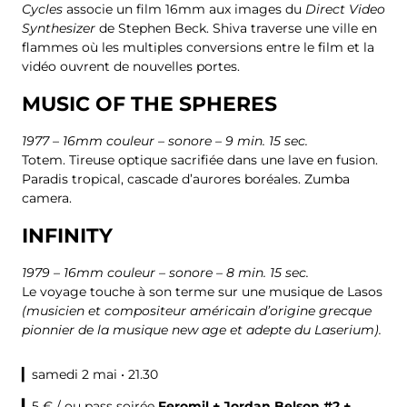
Cycles
associe un film 16mm aux images du
Direct Video
Synthesizer
de Stephen Beck. Shiva traverse une ville en
flammes où les multiples conversions entre le film et la
vidéo ouvrent de nouvelles portes.
MUSIC OF THE SPHERES
1977 – 16mm couleur – sonore – 9 min. 15 sec.
Totem. Tireuse optique sacrifiée dans une lave en fusion.
Paradis tropical, cascade d’aurores boréales. Zumba
camera.
INFINITY
1979 – 16mm couleur – sonore – 8 min. 15 sec.
Le voyage touche à son terme sur une musique de Lasos
(musicien et compositeur américain d’origine grecque
pionnier de la musique new age et adepte du Laserium).
▎samedi 2 mai • 21.30
▎
5 € / ou pass soirée
Feromil
+ Jordan Belson #2 +