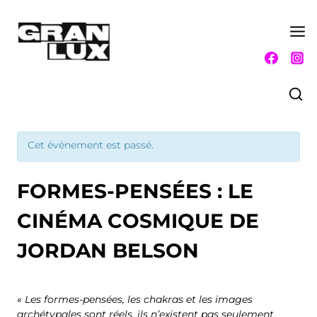
Aller
au
contenu
Cet évènement est passé.
FORMES-PENSÉES : LE
CINÉMA COSMIQUE DE
JORDAN BELSON
« Les formes-pensées, les chakras et les images
archétypales sont réels, ils n’existent pas seulement