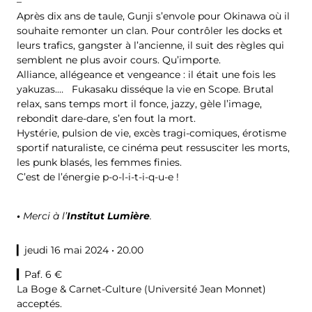
–
Après dix ans de taule, Gunji s’envole pour Okinawa où il
souhaite remonter un clan. Pour contrôler les docks et
leurs trafics, gangster à l’ancienne, il suit des règles qui
semblent ne plus avoir cours. Qu’importe.
Alliance, allégeance et vengeance : il était une fois les
yakuzas.… Fukasaku disséque la vie en Scope. Brutal
relax, sans temps mort il fonce, jazzy, gèle l’image,
rebondit dare-dare, s’en fout la mort.
Hystérie, pulsion de vie, excès tragi-comiques, érotisme
sportif naturaliste, ce cinéma peut ressusciter les morts,
les punk blasés, les femmes finies.
C’est de l’énergie p-o-l-i-t-i-q-u-e !
•
Merci à l’
Institut Lumière
.
▎jeudi 16 mai 2024 • 20.00
▎
Paf. 6 €
La Boge & Carnet-Culture (Université Jean Monnet)
acceptés.