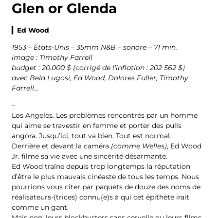
Glen or Glenda
▎
Ed Wood
1953 – États-Unis – 35mm N&B – sonore – 71 min.
image : Timothy Farrell
budget : 20.000 $ (corrigé de l’inflation : 202 562 $)
avec Bela Lugosi, Ed Wood, Dolores Fuller, Timothy
Farrell…
–
Los Angeles. Les problèmes rencontrés par un homme
qui aime se travestir en femme et porter des pulls
angora. Jusqu’ici, tout va bien. Tout est normal.
Derrière et devant la caméra
(comme Welles)
, Ed Wood
Jr. filme sa vie avec une sincérité désarmante.
Ed Wood traîne depuis trop longtemps la réputation
d’être le plus mauvais cinéaste de tous les temps. Nous
pourrions vous citer par paquets de douze des noms de
réalisateurs-(trices) connu(e)s à qui cet épithète irait
comme un gant.
Mais non, leurs blockbusters sans cervelle ou leurs films