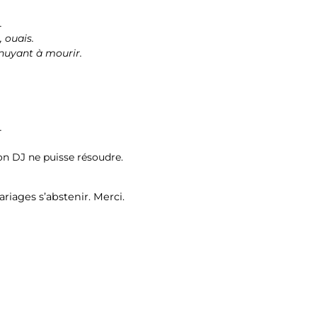
.
, ouais.
nnuyant à mourir.
.
on DJ ne puisse résoudre.
iages s’abstenir. Merci.