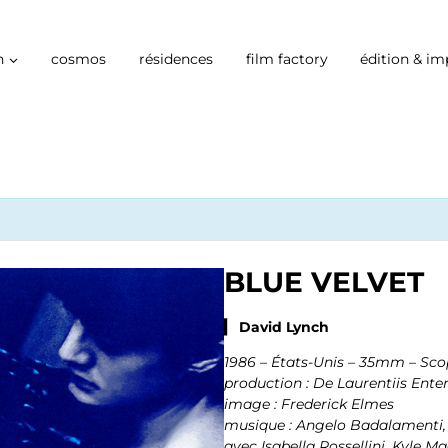
n
cosmos
résidences
film factory
édition & im
BLUE VELVET
▎ David Lynch
1986 – États-Unis – 35mm – Sco
production : De Laurentiis Ent
image : Frederick Elmes
musique : Angelo Badalamenti,
avec Isabella Rossellini, Kyle 