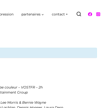
pression
partenaires
contact +
pe couleur – VOSTFR – 2h
ertainment Group
 Lee Morris & Bernie Wayne
MacLachlan, Dennis Hopper, Laura Dern…