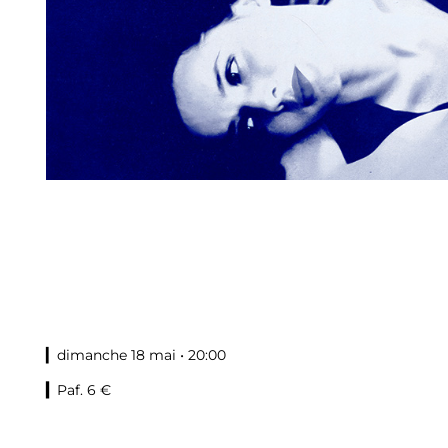
▎dimanche 18 mai • 20:00
▎
Paf. 6 €