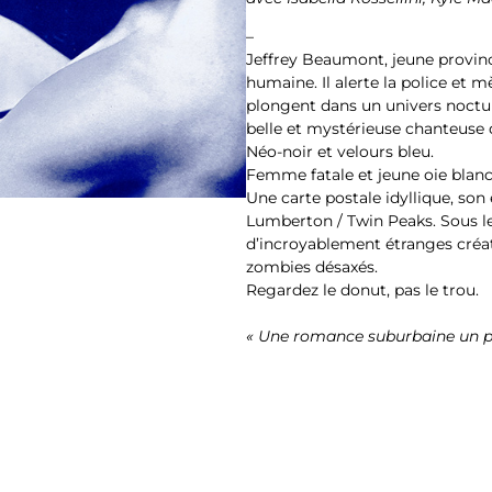
–
Jeffrey Beaumont, jeune provinci
humaine. Il alerte la police et m
plongent dans un univers noctur
belle et mystérieuse chanteuse 
Néo-noir et velours bleu.
Femme fatale et jeune oie blanc
Une carte postale idyllique, son
Lumberton / Twin Peaks. Sous les
d’incroyablement étranges créat
zombies désaxés.
Regardez le donut, pas le trou.
« Une romance suburbaine un p