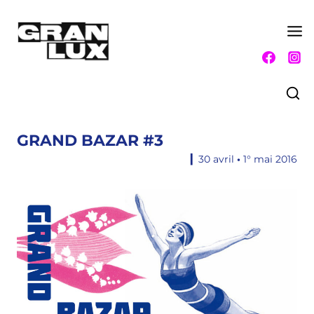
Aller
au
contenu
GRAND BAZAR #3
▎30 avril
•
1° mai 2016