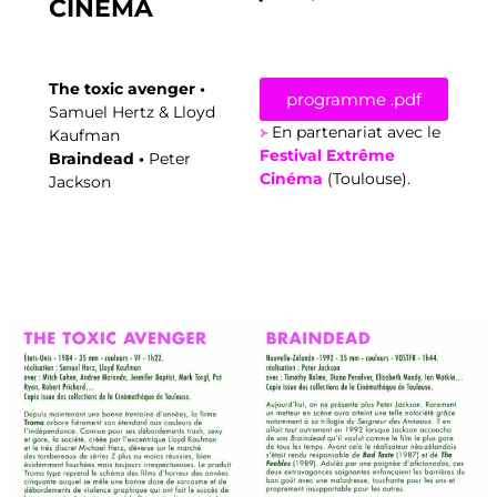
CINÉMA
The toxic avenger •
programme .pdf
Samuel Hertz & Lloyd
᚛
En partenariat avec le
Kaufman
Festival Extrême
Braindead •
Peter
Cinéma
(Toulouse).
Jackson