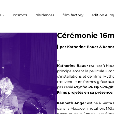
n
cosmos
résidences
film factory
édition & im
Cérémonie 16
▎par Katherine Bauer & Kenn
–
Katherine Bauer
est née à Houst
principalement la pellicule 16mm
d’installations et de films. Mytho
trouvent leurs formes grâce aux
pas renié
Psycho Pussy Slaugh
Films projetés en sa présence.
Kenneth Anger
est né à Santa 
dans la Mecque : mutation. Mêl
grecque, Hells Angels… ses films