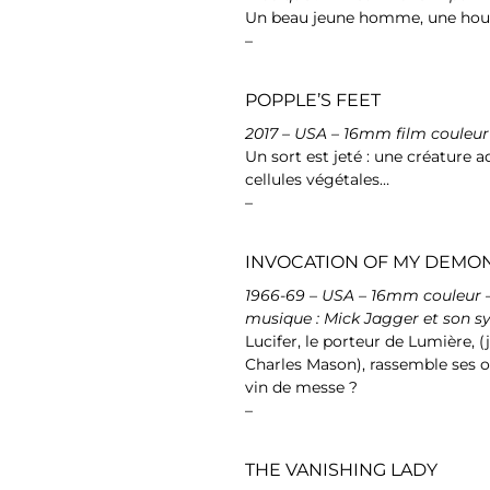
Un beau jeune homme, une houp
–
POPPLE’S FEET
2017 – USA – 16mm film couleur
Un sort est jeté : une créature a
cellules végétales…
–
INVOCATION OF MY DEMO
1966-69 – USA – 16mm couleur –
musique : Mick Jagger et son s
Lucifer, le porteur de Lumière, 
Charles Mason), rassemble ses ou
vin de messe ?
–
THE VANISHING LADY