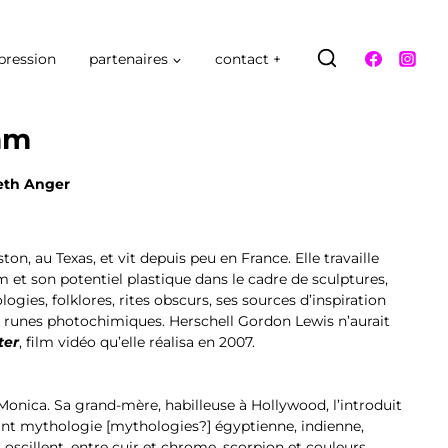
pression
partenaires
contact +
mm
eth Anger
on, au Texas, et vit depuis peu en France. Elle travaille
 et son potentiel plastique dans le cadre de sculptures,
logies, folklores, rites obscurs, ses sources d’inspiration
 runes photochimiques. Herschell Gordon Lewis n’aurait
ter
, film vidéo qu’elle réalisa en 2007.
Monica. Sa grand-mère, habilleuse à Hollywood, l’introduit
ant mythologie [mythologies?] égyptienne, indienne,
 oscillent, entre cuir et chrome, scorpion et couleurs