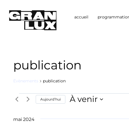
Aller
au
contenu
accueil
programmatio
publication
Évènements
publication
À venir
Évènements
Aujourd’hui
Sélectionnez
une
mai 2024
date.