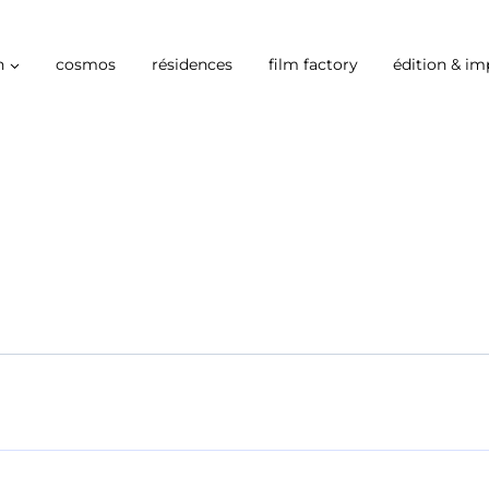
n
cosmos
résidences
film factory
édition & im