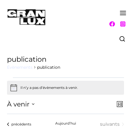
Aller
au
contenu
publication
Évènements
publication
Évènements
Il n’y a pas d’évènements à venir.
Notice
À venir
Nav
Nav
Liste
Sélectionnez
de
par
une
vue
Aujourd’hui
Évènements
date.
suivants
Évènements
précédents
con