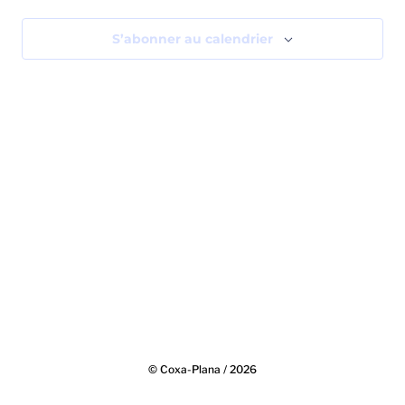
Év
S’abonner au calendrier
© Coxa-Plana / 2026