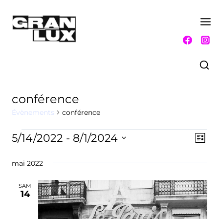
Aller
au
contenu
conférence
Évènements
conférence
Évènements
5/14/2022
 - 
8/1/2024
Nav
Nav
Liste
Sélectionnez
de
par
une
mai 2022
vue
date.
con
Év
SAM
14